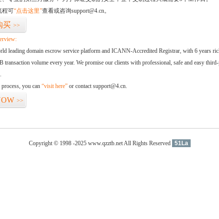
流程可
“点击这里”
查看或咨询support@4.cn。
购买
>>
erview:
orld leading domain escrow service platform and ICANN-Accredited Registrar, with 6 years ri
 transaction volume every year. We promise our clients with professional, safe and easy third-
.
d process, you can
“visit here”
or contact support@4.cn.
NOW
>>
Copyright © 1998 -2025 www.qzztb.net All Rights Reserved
51La