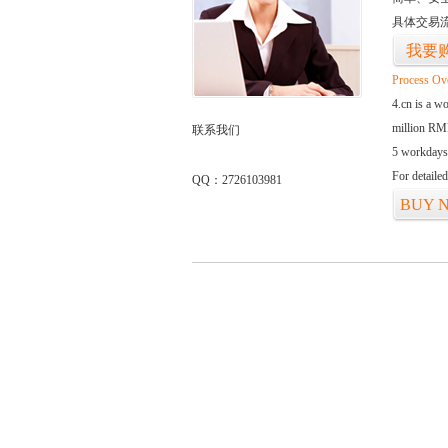
具体交易
我要
Process Ov
4.cn is a w
million RMB
联系我们
5 workdays
For detaile
QQ：2726103981
BUY 