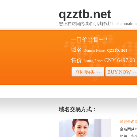
qzztb.net
您正在访问的域名可以转让!This domain name i
一口价出售中！
域名
qzztb.net
Domain Name:
售价
CNY 6497.00
Listing Price:
立即购买
BUY NOW
>>
>>
域名交易方式：
通过金名网(
金名网(4
简单、安